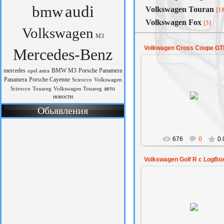
audi
bmw
Volkswagen Touran
[1
Volkswagen Fox
[3]
Volkswagen
M3
Volkwagen Cross Coupe GT
Mercedes-Benz
mercedes
BMW M3
Porsche Panamera
opel astra
Panamera
Porsche Cayenne
Scirocco
Volkswagen
авто
03.02.2015
Scirocco
Touareg
Volkswagen Touareg
новости
Amaksil
Обьявления
676
0
0.
Volkswagen Golf R с LogBo
02.01.2015
Amaksil