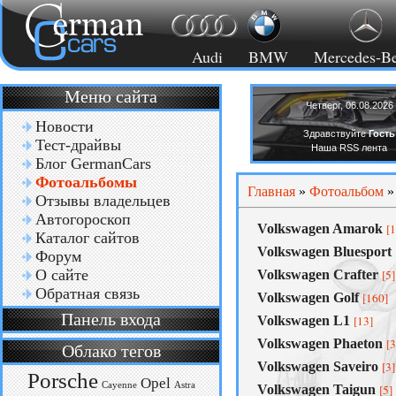
Audi
BMW
Mercedes-B
Меню сайта
Четверг, 06.08.2026
Новости
Здравствуйте
Гость
Тест-драйвы
Наша RSS лента
Блог GermanCars
Фотоальбомы
Главная
»
Фотоальбом
»
Отзывы владельцев
Автогороскоп
Volkswagen Amarok
[1
Каталог сайтов
Volkswagen Bluesport
Форум
О сайте
Volkswagen Crafter
[5]
Обратная связь
Volkswagen Golf
[160]
Панель входа
Volkswagen L1
[13]
Volkswagen Phaeton
[3
Облако тегов
Volkswagen Saveiro
[3]
Porsche
Opel
Cayenne
Astra
Volkswagen Taigun
[5]