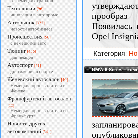
от немецких грандов
утверждают
Технологии
[96]
прообраз 
инновации в автопроме
Авторынок
[372]
Появилась 
новости автобизнеса
Opel Insignia
Происшествия
[56]
с немецкими авто
Тюнинг
[456]
Категория:
Но
для немцев
Автоспорт
[41]
BMW 6-Series – ком
достижения в спорте
Женевский автосалон
[40]
Немецкие производители в
Женеве
Франкфуртский автосалон
[22]
Немецкие производители во
Франкфурте
запланиров
Новости других
автокомпаний
[341]
опубликов