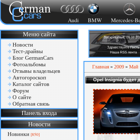
Audi
BMW
Mercedes-B
Меню сайта
Воскресенье, 09.08.20
Новости
Здравствуйте
Гость
Тест-драйвы
Наша RSS лента
Блог GermanCars
Фотоальбомы
Главная
»
2009
»
Май
Отзывы владельцев
Автогороскоп
Opel Insignia будет
Каталог сайтов
Форум
О сайте
Обратная связь
Панель входа
Новости
Новинки
[850]