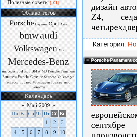
Полезные советы
[101]
дизайн авто
Облако тегов
Z4, седа
Porsche
Opel
четырехдве
Cayenne
Astra
audi
bmw
Категория:
Но
Volkswagen
M3
Mercedes-Benz
Porsche Panamera с
mercedes
BMW M3
Porsche Panamera
opel astra
Panamera
Porsche Cayenne
Scirocco
Volkswagen
авто
Scirocco
Touareg
Volkswagen Touareg
новости
Календарь
«
Май 2009
»
европейск
Пн
Вт
Ср
Чт
Пт
Сб
Вс
1
2
3
сентябре
4
5
6
7
8
9
10
производст