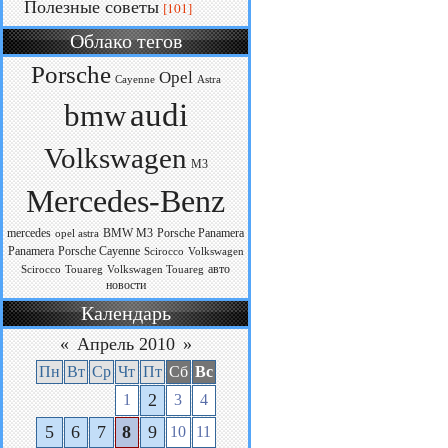
Полезные советы
[101]
Облако тегов
Porsche
Opel
Cayenne
Astra
audi
bmw
Volkswagen
M3
Mercedes-Benz
mercedes
BMW M3
Porsche Panamera
opel astra
Panamera
Porsche Cayenne
Scirocco
Volkswagen
авто
Scirocco
Touareg
Volkswagen Touareg
новости
Календарь
«
Апрель 2010
»
Пн
Вт
Ср
Чт
Пт
Сб
Вс
2
1
3
4
5
6
7
8
9
10
11