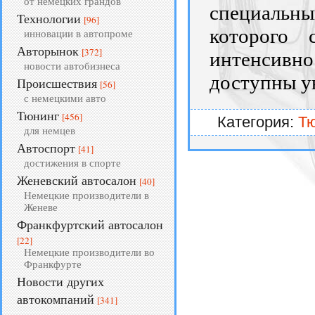
от немецких грандов
специальны
Технологии
[96]
которого 
инновации в автопроме
Авторынок
[372]
интенсивнос
новости автобизнеса
доступны у
Происшествия
[56]
с немецкими авто
Тюнинг
[456]
Категория:
Т
для немцев
Автоспорт
[41]
достижения в спорте
Женевский автосалон
[40]
Немецкие производители в
Женеве
Франкфуртский автосалон
[22]
Немецкие производители во
Франкфурте
Новости других
автокомпаний
[341]