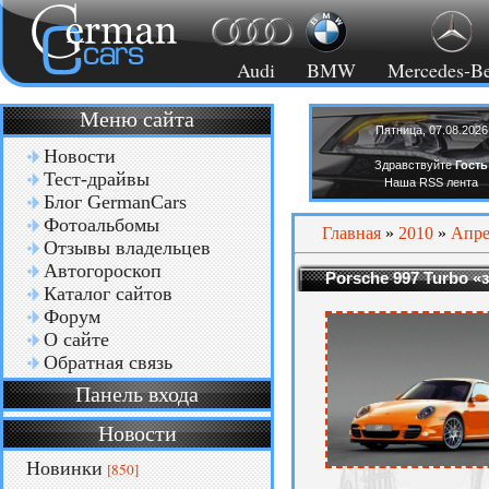
Audi
BMW
Mercedes-B
Меню сайта
Пятница, 07.08.2026
Новости
Здравствуйте
Гость
Тест-драйвы
Наша RSS лента
Блог GermanCars
Фотоальбомы
Главная
»
2010
»
Апре
Отзывы владельцев
Автогороскоп
Porsche 997 Turbo «
Каталог сайтов
Форум
О сайте
Обратная связь
Панель входа
Новости
Новинки
[850]