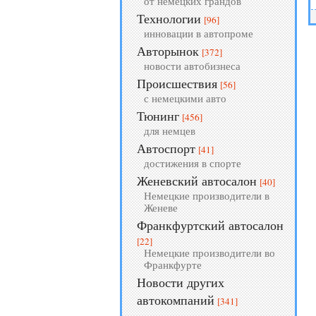
от немецких грандов
Технологии
[96]
инновации в автопроме
Авторынок
[372]
новости автобизнеса
Происшествия
[56]
с немецкими авто
Тюнинг
[456]
для немцев
Автоспорт
[41]
достижения в спорте
Женевский автосалон
[40]
Немецкие производители в
Женеве
Франкфуртский автосалон
[22]
Немецкие производители во
Франкфурте
Новости других
автокомпаний
[341]