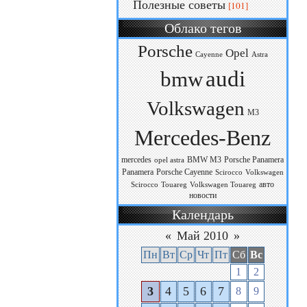
Полезные советы
[101]
Облако тегов
Porsche
Opel
Cayenne
Astra
audi
bmw
Volkswagen
M3
Mercedes-Benz
mercedes
BMW M3
Porsche Panamera
opel astra
Panamera
Porsche Cayenne
Scirocco
Volkswagen
авто
Scirocco
Touareg
Volkswagen Touareg
новости
Календарь
«
Май 2010
»
Пн
Вт
Ср
Чт
Пт
Сб
Вс
1
2
3
4
5
6
7
8
9