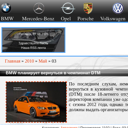
BMW
Mercedes-Benz
Opel
Porsche
Volkswagen
Пятница, 07.08.2026
Здравствуйте
Гость
Наша RSS лента
Главная
»
2010
»
Май
»
03
BMW планирует вернуться в чемпионат DTM
По последним слухам, нем
вернуться в кузовной чемпи
(DTM) после 18-летнего отс
директоров компании уже одо
с сезона 2012 года, однако 
должны выдать организаторы 