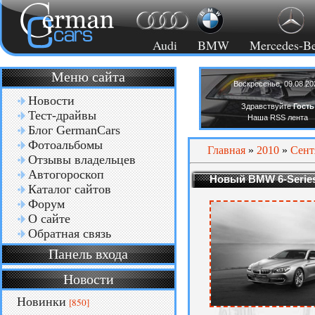
Audi
BMW
Mercedes-B
Меню сайта
Воскресенье, 09.08.20
Новости
Здравствуйте
Гость
Тест-драйвы
Наша RSS лента
Блог GermanCars
Фотоальбомы
Главная
»
2010
»
Сент
Отзывы владельцев
Автогороскоп
Новый BMW 6-Serie
Каталог сайтов
Форум
О сайте
Обратная связь
Панель входа
Новости
Новинки
[850]