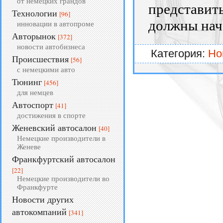
от немецких грандов
представит
Технологии
[96]
должны нача
инновации в автопроме
Авторынок
[372]
новости автобизнеса
Категория:
Но
Происшествия
[56]
с немецкими авто
Тюнинг
[456]
для немцев
Автоспорт
[41]
достижения в спорте
Женевский автосалон
[40]
Немецкие производители в
Женеве
Франкфуртский автосалон
[22]
Немецкие производители во
Франкфурте
Новости других
автокомпаний
[341]