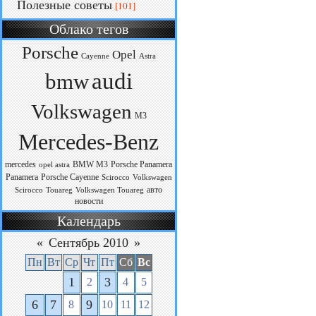
Полезные советы
[101]
Облако тегов
Porsche
Opel
Cayenne
Astra
audi
bmw
Volkswagen
M3
Mercedes-Benz
mercedes
BMW M3
Porsche Panamera
opel astra
Panamera
Porsche Cayenne
Scirocco
Volkswagen
авто
Scirocco
Touareg
Volkswagen Touareg
новости
Календарь
«
Сентябрь 2010
»
Пн
Вт
Ср
Чт
Пт
Сб
Вс
1
3
2
4
5
6
7
9
8
10
11
12