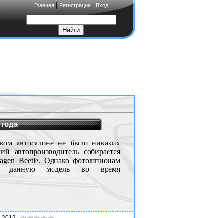
|
|
Главная
Регистрация
Вход
 года
ком автосалоне не было никаких
кий автопроизводитель собирается
wagen Beetle. Однако фотошпионам
ать данную модель во время
4.2012
|