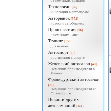
от немецких грандов
Технологии
[96]
инновации в автопроме
Авторынок
[372]
новости автобизнеса
Происшествия
[56]
с немецкими авто
Тюнинг
[456]
для немцев
Автоспорт
[41]
достижения в спорте
Женевский автосалон
[40]
Немецкие производители в
Женеве
Франкфуртский автосалон
[22]
Немецкие производители во
Франкфурте
Новости других
автокомпаний
[341]