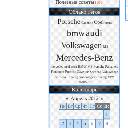
Полезные советы
[101]
Облако тегов
Porsche
Opel
Cayenne
Astra
audi
bmw
Volkswagen
M3
Mercedes-Benz
mercedes
BMW M3
Porsche Panamera
opel astra
Panamera
Porsche Cayenne
Scirocco
Volkswagen
авто
Scirocco
Touareg
Volkswagen Touareg
новости
Календарь
«
Апрель 2012
»
Пн
Вт
Ср
Чт
Пт
Сб
Вс
1
2
3
4
5
7
6
8