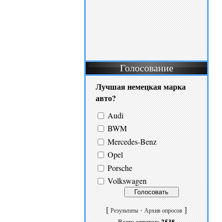
Голосование
Лучшая немецкая марка
авто?
Audi
BWM
Mercedes-Benz
Opel
Porsche
Volkswagen
[
·
]
Результаты
Архив опросов
2538
Всего ответов: