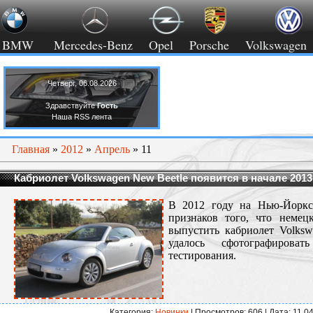
BMW
Mercedes-Benz
Opel
Porsche
Volkswagen
Четверг, 06.08.2026
Здравствуйте
Гость
Наша RSS лента
Главная
»
2012
»
Апрель
»
11
Кабриолет Volkswagen New Beetle появится в начале 2013
В 2012 году на Нью-Йоркс
признаков того, что немец
выпустить кабриолет Volks
удалось сфотографиров
тестирования.
Категория:
Новинки
| Просмотров: 606 | Дата:
11.0