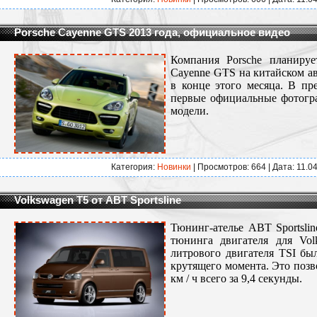
Porsche Cayenne GTS 2013 года, официальное видео
Компания Porsche планируе
Cayenne GTS на китайском ав
в конце этого месяца. В пр
первые официальные фотогр
модели.
Категория:
Новинки
| Просмотров: 664 | Дата:
11.0
Volkswagen T5 от ABT Sportsline
Тюнинг-ателье ABT Sportsli
тюнинга двигателя для Vol
литрового двигателя TSI бы
крутящего момента. Это позво
км / ч всего за 9,4 секунды.