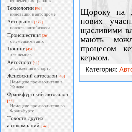
от немецких грандов
Технологии
[96]
Щороку на д
инновации в автопроме
нових учасн
Авторынок
[372]
новости автобизнеса
щасливими вл
Происшествия
[56]
мають можли
с немецкими авто
процесом ке
Тюнинг
[456]
для немцев
кермом.
Автоспорт
[41]
Категория:
Авт
достижения в спорте
Женевский автосалон
[40]
Немецкие производители в
Женеве
Франкфуртский автосалон
[22]
Немецкие производители во
Франкфурте
Новости других
автокомпаний
[341]