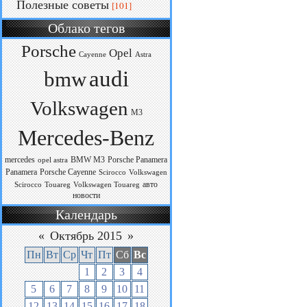
Полезные советы
[101]
Облако тегов
Porsche
Opel
Cayenne
Astra
audi
bmw
Volkswagen
M3
Mercedes-Benz
mercedes
BMW M3
Porsche Panamera
opel astra
Panamera
Porsche Cayenne
Scirocco
Volkswagen
авто
Scirocco
Touareg
Volkswagen Touareg
новости
Календарь
«
Октябрь 2015
»
Пн
Вт
Ср
Чт
Пт
Сб
Вс
1
2
3
4
5
6
7
8
9
10
11
12
13
14
15
16
17
18