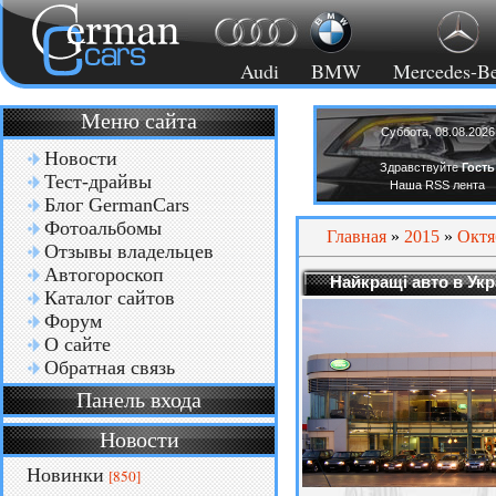
Audi
BMW
Mercedes-B
Меню сайта
Суббота, 08.08.2026
Новости
Здравствуйте
Гость
Тест-драйвы
Наша RSS лента
Блог GermanCars
Фотоальбомы
Главная
»
2015
»
Октя
Отзывы владельцев
Автогороскоп
Найкращі авто в Укр
Каталог сайтов
Форум
О сайте
Обратная связь
Панель входа
Новости
Новинки
[850]