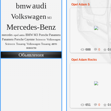
audi
bmw
Opel Adam S
Volkswagen
M3
12.09.2014
Mercedes-Benz
Еще одно обновленное
компактное авто Opel Ad
mercedes
BMW M3
Porsche Panamera
opel astra
Amaksil
Panamera
Porsche Cayenne
Scirocco
Volkswagen
авто
Scirocco
Touareg
Volkswagen Touareg
новости
688
0
0.
Обьявления
Opel Adam Rocks
12.09.2014
Новая уникальная модифик
Opel Adam Rocks
Amaksil
651
0
0.