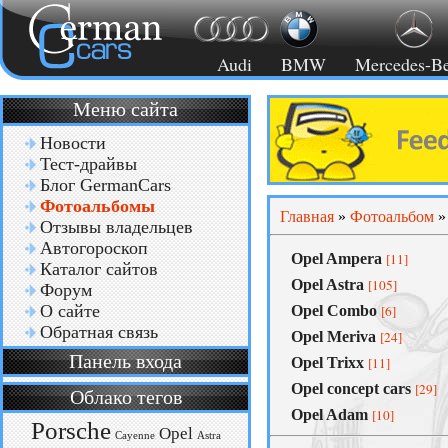
Audi
BMW
Mercedes-B
Меню сайта
Новости
Тест-драйвы
Блог GermanCars
Фотоальбомы
Главная
»
Фотоальбом
Отзывы владельцев
Автогороскоп
Opel Ampera
[11]
Каталог сайтов
Opel Astra
[105]
Форум
О сайте
Opel Combo
[6]
Обратная связь
Opel Meriva
[24]
Панель входа
Opel Trixx
[11]
Opel concept cars
[29]
Облако тегов
Opel Adam
[10]
Porsche
Opel
Cayenne
Astra