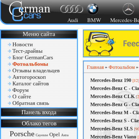
Audi
BMW
Mercedes-B
Меню сайта
Новости
Тест-драйвы
Блог GermanCars
Фотоальбомы
Главная
»
Фотоальбом
Отзывы владельцев
Автогороскоп
Mercedes-Benz 190
[12
Каталог сайтов
Mercedes-Benz C - Cla
Форум
О сайте
Mercedes-Benz CLK
[
Обратная связь
Mercedes-Benz G - Cla
Панель входа
Mercedes-Benz M - Cl
Mercedes-Benz S - Cla
Облако тегов
Mercedes-Benz SLS
[9
Porsche
Opel
Cayenne
Astra
Mercedes-Benz Viano