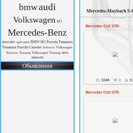
audi
bmw
Mercedes-Maybach S-C
Volkswagen
M3
Mercedes CLK GTR
Mercedes-Benz
mercedes
BMW M3
Porsche Panamera
opel astra
Panamera
Porsche Cayenne
Scirocco
Volkswagen
25.09.2009
авто
Scirocco
Touareg
Volkswagen Touareg
новости
den
Обьявления
1046
0
0
Mercedes CLK GTR
25.09.2009
den