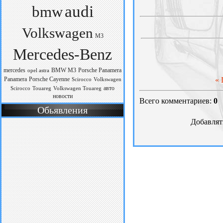
audi
bmw
Volkswagen
M3
Mercedes-Benz
mercedes
BMW M3
Porsche Panamera
opel astra
Panamera
Porsche Cayenne
«
Scirocco
Volkswagen
авто
Scirocco
Touareg
Volkswagen Touareg
новости
Всего комментариев:
0
Обьявления
Добавлят