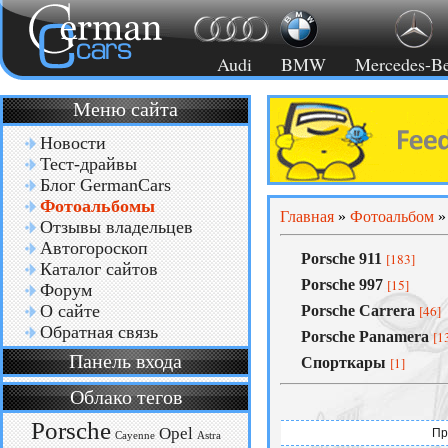
Audi
BMW
Mercedes-B
Меню сайта
Новости
Тест-драйвы
Блог GermanCars
Фотоальбомы
Главная
»
Фотоальбом
Отзывы владельцев
Автогороскоп
Porsche 911
[183]
Каталог сайтов
Porsche 997
[15]
Форум
О сайте
Porsche Carrera
[46]
Обратная связь
Porsche Panamera
[1
Панель входа
Спорткары
[1]
Облако тегов
Porsche
Opel
Пр
Cayenne
Astra