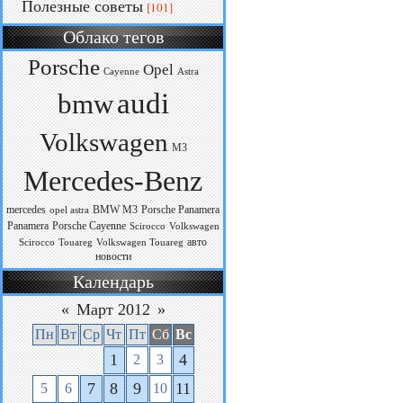
Полезные советы
[101]
Облако тегов
Porsche
Opel
Cayenne
Astra
audi
bmw
Volkswagen
M3
Mercedes-Benz
mercedes
BMW M3
Porsche Panamera
opel astra
Panamera
Porsche Cayenne
Scirocco
Volkswagen
авто
Scirocco
Touareg
Volkswagen Touareg
новости
Календарь
«
Март 2012
»
Пн
Вт
Ср
Чт
Пт
Сб
Вс
1
4
2
3
7
8
9
11
5
6
10