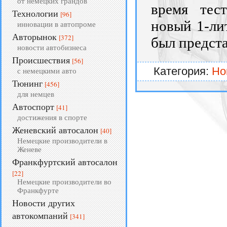
от немецких грандов
время тес
Технологии
[96]
новый 1-ли
инновации в автопроме
Авторынок
[372]
был предста
новости автобизнеса
Происшествия
[56]
Категория:
Но
с немецкими авто
Тюнинг
[456]
для немцев
Автоспорт
[41]
достижения в спорте
Женевский автосалон
[40]
Немецкие производители в
Женеве
Франкфуртский автосалон
[22]
Немецкие производители во
Франкфурте
Новости других
автокомпаний
[341]