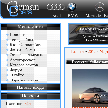
Audi
BMW
Mercedes-B
Меню сайта
Воскресенье, 09.08.20
Новости
Здравствуйте
Гость
Тест-драйвы
Наша RSS лента
Блог GermanCars
Фотоальбомы
Главная
»
2012
»
Мар
Отзывы владельцев
Автогороскоп
Прототип Volkswage
Каталог сайтов
Форум
О сайте
Обратная связь
Панель входа
Новости
Новинки
[850]