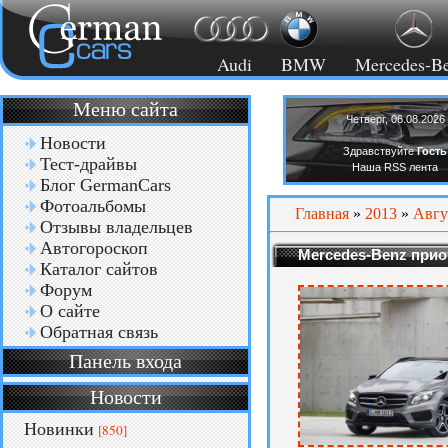
Audi
BMW
Mercedes-B
Меню сайта
Четверг, 06.08.2026
Новости
Здравствуйте
Гость
Тест-драйвы
Наша RSS лента
Блог GermanCars
Фотоальбомы
Главная
»
2013
»
Авгу
Отзывы владельцев
Автогороскоп
Mercedes-Benz прио
Каталог сайтов
Форум
О сайте
Обратная связь
Панель входа
Новости
Новинки
[850]