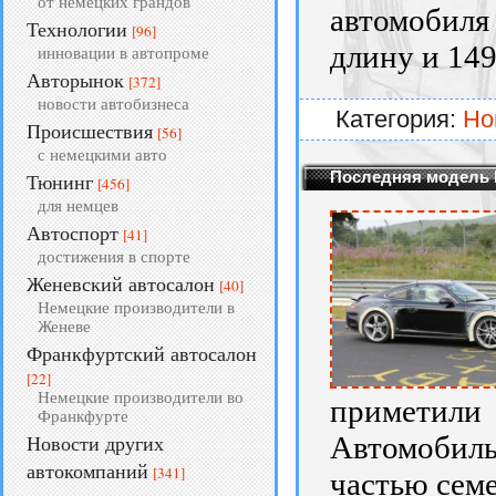
от немецких грандов
автомобиля
Технологии
[96]
длину и 149
инновации в автопроме
Авторынок
[372]
новости автобизнеса
Категория:
Но
Происшествия
[56]
с немецкими авто
Последняя модель 
Тюнинг
[456]
для немцев
Автоспорт
[41]
достижения в спорте
Женевский автосалон
[40]
Немецкие производители в
Женеве
Франкфуртский автосалон
[22]
Немецкие производители во
приметили
Франкфурте
Автомобил
Новости других
автокомпаний
[341]
частью семе