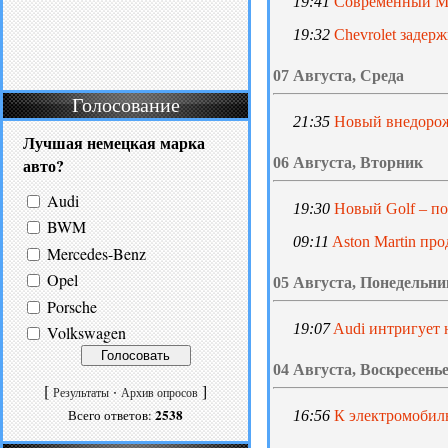
19:41
Современный Me
19:32
Chevrolet задер
07 Августа, Среда
Голосование
21:35
Новый внедорож
Лучшая немецкая марка
авто?
06 Августа, Вторник
Audi
19:30
Новый Golf – п
BWM
09:11
Aston Martin пр
Mercedes-Benz
Opel
05 Августа, Понедельни
Porsche
19:07
Audi интригует
Volkswagen
04 Августа, Воскресень
[
·
]
Результаты
Архив опросов
2538
Всего ответов:
16:56
К электромобил