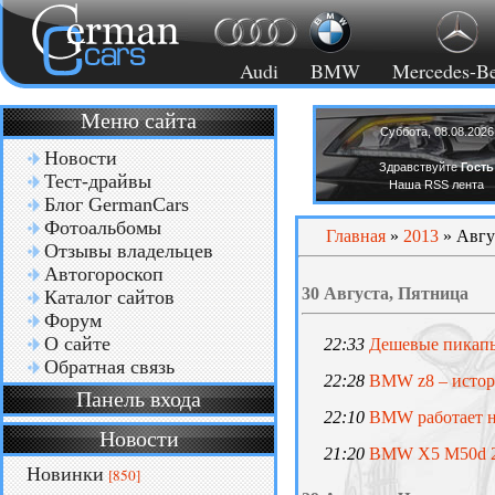
Audi
BMW
Mercedes-B
Меню сайта
Суббота, 08.08.2026
Новости
Здравствуйте
Гость
Тест-драйвы
Наша RSS лента
Блог GermanCars
Фотоальбомы
Главная
»
2013
»
Авгу
Отзывы владельцев
Автогороскоп
30 Августа, Пятница
Каталог сайтов
Форум
О сайте
22:33
Дешевые пикапы
Обратная связь
22:28
BMW z8 – истор
Панель входа
22:10
BMW работает на
Новости
21:20
BMW X5 M50d 20
Новинки
[850]