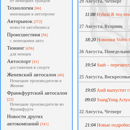
от немецких грандов
29 Августа, Четверг
Технологии
[96]
инновации в автопроме
11:08
Hybrid-R что это
Авторынок
[372]
27 Августа, Вторник
новости автобизнеса
Происшествия
[56]
18:20
Новинки Volvo 
с немецкими авто
Тюнинг
[456]
26 Августа, Понедельни
для немцев
Автоспорт
[41]
19:54
Saab – перезапу
достижения в спорте
Женевский автосалон
[40]
25 Августа, Воскресень
Немецкие производители в
Женеве
19:05
Audi выпустит г
Франкфуртский автосалон
[22]
09:03
SsangYong Acty
Немецкие производители во
Франкфурте
22 Августа, Четверг
Новости других
автокомпаний
[341]
21:04
Новые подробно