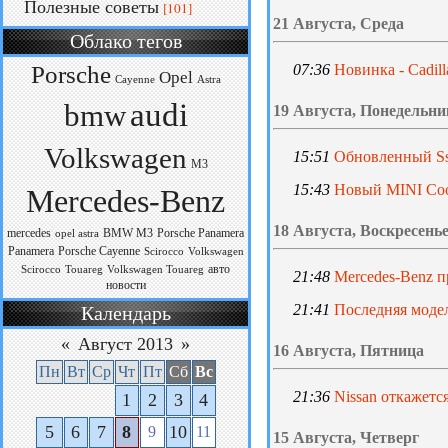
Полезные советы
[101]
21 Августа, Среда
Облако тегов
Porsche
07:36
Новинка - Cadill
Opel
Cayenne
Astra
audi
bmw
19 Августа, Понедельни
Volkswagen
15:51
Обновленный Ss
M3
15:43
Новый MINI Coo
Mercedes-Benz
18 Августа, Воскресень
mercedes
BMW M3
Porsche Panamera
opel astra
Panamera
Porsche Cayenne
Scirocco
Volkswagen
авто
Scirocco
Touareg
Volkswagen Touareg
21:48
Mercedes-Benz 
новости
21:41
Последняя модел
Календарь
«
Август 2013
»
16 Августа, Пятница
Пн
Вт
Ср
Чт
Пт
Сб
Вс
21:36
Nissan откажется
1
2
3
4
5
6
7
8
10
9
11
15 Августа, Четверг