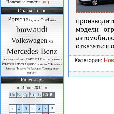
Полезные советы
[101]
Облако тегов
Porsche
производи
Opel
Cayenne
Astra
audi
модели огр
bmw
автомобил
Volkswagen
M3
отказаться 
Mercedes-Benz
Категория:
Нов
mercedes
BMW M3
Porsche Panamera
opel astra
Panamera
Porsche Cayenne
Scirocco
Volkswagen
авто
Scirocco
Touareg
Volkswagen Touareg
новости
Календарь
«
Июнь 2014
»
Пн
Вт
Ср
Чт
Пт
Сб
Вс
1
3
4
6
7
2
5
8