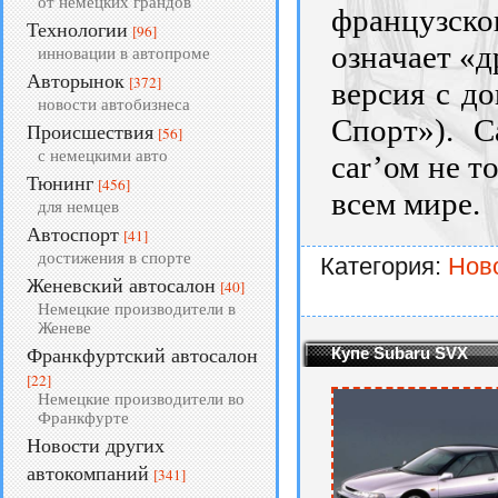
от немецких грандов
французско
Технологии
[96]
означает «д
инновации в автопроме
Авторынок
[372]
версия с д
новости автобизнеса
Спорт»). C
Происшествия
[56]
с немецкими авто
car’ом не т
Тюнинг
[456]
всем мире.
для немцев
Автоспорт
[41]
достижения в спорте
Категория:
Нов
Женевский автосалон
[40]
Немецкие производители в
Женеве
Купе Subaru SVX
Франкфуртский автосалон
[22]
Немецкие производители во
Франкфурте
Новости других
автокомпаний
[341]