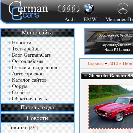
Audi
BMW
Mercedes-B
Меню сайта
Воскресенье, 09.08.20
Новости
Здравствуйте
Гость
Тест-драйвы
Наша RSS лента
Блог GermanCars
Фотоальбомы
Главная
»
2014
»
Июн
Отзывы владельцев
Автогороскоп
Chevrolet Camaro SS
Каталог сайтов
Форум
О сайте
Обратная связь
Панель входа
Новости
Новинки
[850]