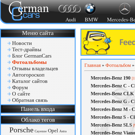
Audi
BMW
Mercedes-B
Меню сайта
Новости
Тест-драйвы
Блог GermanCars
Фотоальбомы
Главная
»
Фотоальбом
Отзывы владельцев
Автогороскоп
Mercedes-Benz 190
[1
Каталог сайтов
Mercedes-Benz C - Cl
Форум
О сайте
Mercedes-Benz CLK
Обратная связь
Mercedes-Benz G - Cl
Панель входа
Mercedes-Benz M - C
Mercedes-Benz S - Cl
Облако тегов
Mercedes-Benz SLS
[
Porsche
Opel
Cayenne
Astra
Mercedes-Benz Vian