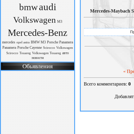
audi
bmw
Mercedes-Maybach S
Volkswagen
M3
Mercedes-Benz
Пр
mercedes
BMW M3
Porsche Panamera
opel astra
Panamera
Porsche Cayenne
Scirocco
Volkswagen
авто
Scirocco
Touareg
Volkswagen Touareg
новости
Обьявления
« Пр
Всего комментариев:
0
Добавлят