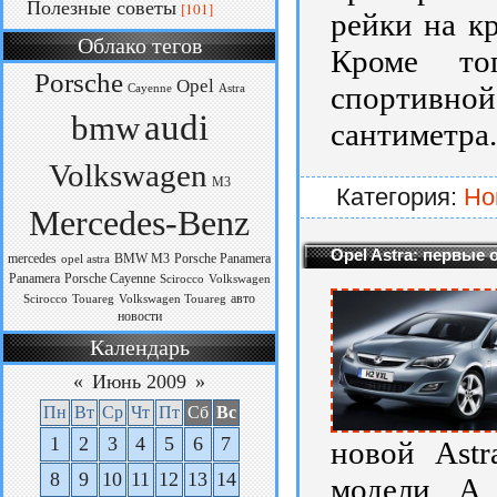
Полезные советы
[101]
рейки на к
Облако тегов
Кроме тог
Porsche
Opel
спортивной
Cayenne
Astra
audi
bmw
сантиметра.
Volkswagen
M3
Категория:
Но
Mercedes-Benz
Opel Astra: первые
mercedes
BMW M3
Porsche Panamera
opel astra
Panamera
Porsche Cayenne
Scirocco
Volkswagen
авто
Scirocco
Touareg
Volkswagen Touareg
новости
Календарь
«
Июнь 2009
»
Пн
Вт
Ср
Чт
Пт
Сб
Вс
1
2
3
4
5
6
7
новой Astr
8
9
10
11
12
13
14
модели. А 