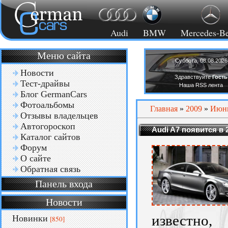
Audi
BMW
Mercedes-B
Меню сайта
Суббота, 08.08.2026
Новости
Здравствуйте
Гость
Тест-драйвы
Наша RSS лента
Блог GermanCars
Фотоальбомы
Главная
»
2009
»
Июн
Отзывы владельцев
Автогороскоп
Audi A7 появится в 
Каталог сайтов
Форум
О сайте
Обратная связь
Панель входа
Новости
известно
Новинки
[850]