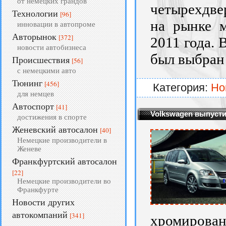
от немецких грандов
четырехдвер
Технологии
[96]
на рынке м
инновации в автопроме
Авторынок
[372]
2011 года. 
новости автобизнеса
был выбран
Происшествия
[56]
с немецкими авто
Тюнинг
[456]
Категория:
Но
для немцев
Автоспорт
[41]
Volkswagen выпусти
достижения в спорте
Женевский автосалон
[40]
Немецкие производители в
Женеве
Франкфуртский автосалон
[22]
Немецкие производители во
Франкфурте
Новости других
автокомпаний
[341]
хромирова