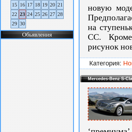
15
16
17
18
19
20
21
новую моде
22
23
24
25
26
27
28
Предполагае
29
30
на ступень
Обьявления
CC. Кроме
рисунок нов
Категория:
Но
Mercedes-Benz S-Cl
‘премиума