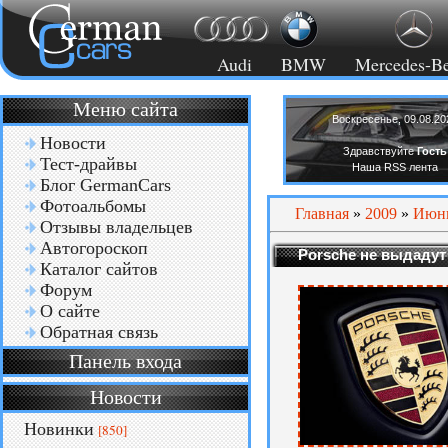
Audi
BMW
Mercedes-B
Меню сайта
Воскресенье, 09.08.20
Новости
Здравствуйте
Гость
Тест-драйвы
Наша RSS лента
Блог GermanCars
Фотоальбомы
Главная
»
2009
»
Июн
Отзывы владельцев
Автогороскоп
Porsche не выдадут
Каталог сайтов
Форум
О сайте
Обратная связь
Панель входа
Новости
Новинки
[850]