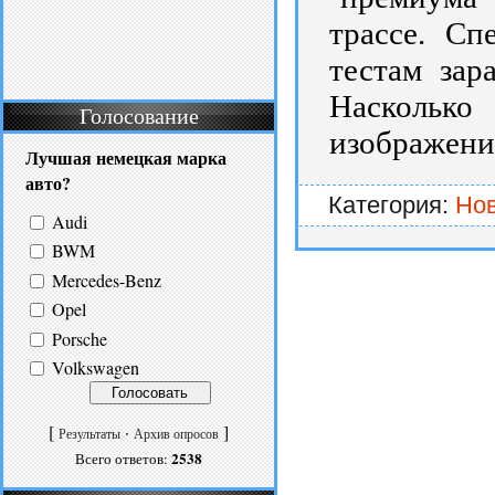
трассе. Сп
тестам зар
Наскольк
Голосование
изображения
Лучшая немецкая марка
авто?
Категория:
Но
Audi
BWM
Mercedes-Benz
Opel
Porsche
Volkswagen
[
·
]
Результаты
Архив опросов
2538
Всего ответов: