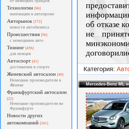
от немецких грандов
предоста
Технологии
[96]
информацию
инновации в автопроме
Авторынок
[372]
об отказе к
новости автобизнеса
не принят
Происшествия
[56]
с немецкими авто
минэконо
Тюнинг
[456]
договорилис
для немцев
Автоспорт
[41]
достижения в спорте
Категория:
Авт
Женевский автосалон
[40]
Немецкие производители в
Mercedes-Benz ML н
Женеве
Франкфуртский автосалон
[22]
Немецкие производители во
Франкфурте
Новости других
автокомпаний
[341]