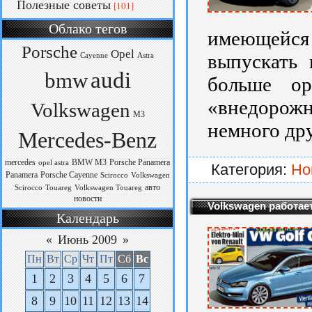
Полезные советы
[101]
Облако тегов
имеющейс
Porsche
Opel
выпускать 
Cayenne
Astra
audi
bmw
больше ор
«внедорож
Volkswagen
M3
немного дру
Mercedes-Benz
mercedes
BMW M3
Porsche Panamera
opel astra
Категория:
Но
Panamera
Porsche Cayenne
Scirocco
Volkswagen
авто
Scirocco
Touareg
Volkswagen Touareg
новости
Volkswagen работает
Календарь
«
Июнь 2009
»
Пн
Вт
Ср
Чт
Пт
Сб
Вс
1
2
3
4
5
6
7
8
9
10
11
12
13
14