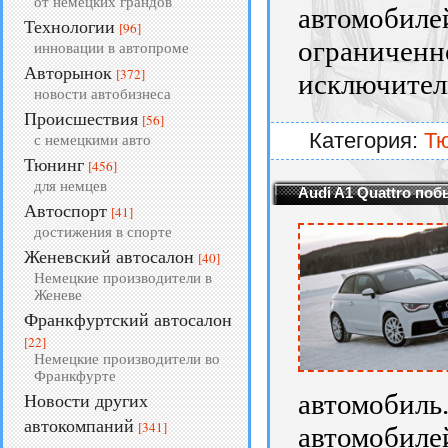
от немецких грандов
автомоби
Технологии
[96]
ограничен
инновации в автопроме
Авторынок
[372]
исключител
новости автобизнеса
Происшествия
[56]
Категория:
Т
с немецкими авто
Тюнинг
[456]
для немцев
Audi A1 Quattro поб
Автоспорт
[41]
достижения в спорте
Женевский автосалон
[40]
Немецкие производители в
Женеве
Франкфуртский автосалон
[22]
Немецкие производители во
Франкфурте
автомоби
Новости других
автокомпаний
[341]
автомобилей