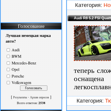
Категория:
Но
Audi R8 5.2 FSI Quat
Голосование
Лучшая немецкая марка
авто?
Audi
BWM
Mercedes-Benz
теперь сло
Opel
Porsche
оснащена 
Volkswagen
легкосплавн
[
·
]
Результаты
Архив опросов
Категория:
Т
2538
Всего ответов: