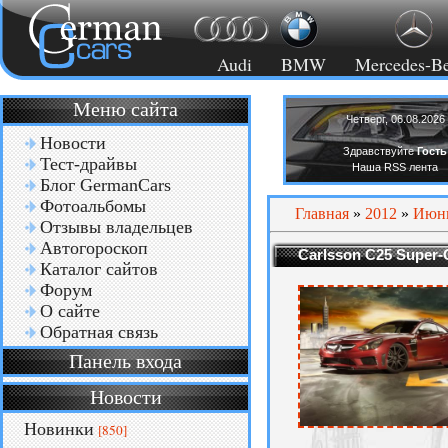
Audi
BMW
Mercedes-B
Меню сайта
Четверг, 06.08.2026
Новости
Здравствуйте
Гость
Тест-драйвы
Наша RSS лента
Блог GermanCars
Фотоальбомы
Главная
»
2012
»
Июн
Отзывы владельцев
Автогороскоп
Carlsson C25 Super
Каталог сайтов
Форум
О сайте
Обратная связь
Панель входа
Новости
Новинки
[850]