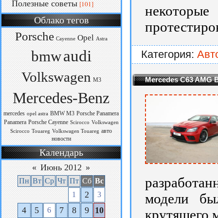
Полезные советы
[101]
некоторы
Облако тегов
протестиров
Porsche
Opel
Cayenne
Astra
audi
bmw
Категория:
Авт
Volkswagen
Mercedes C63 AMG Bl
M3
Mercedes-Benz
mercedes
BMW M3
Porsche Panamera
opel astra
Panamera
Porsche Cayenne
Scirocco
Volkswagen
авто
Scirocco
Touareg
Volkswagen Touareg
новости
Календарь
«
Июнь 2012
»
разработан
Пн
Вт
Ср
Чт
Пт
Сб
Вс
2
1
3
модели бы
4
5
7
8
9
10
6
крутящего 