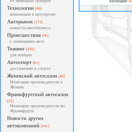
от немецких грандов
Категория:
Н
Технологии
[96]
инновации в автопроме
Авторынок
[372]
новости автобизнеса
Происшествия
[56]
с немецкими авто
Тюнинг
[456]
для немцев
Автоспорт
[41]
достижения в спорте
Женевский автосалон
[40]
Немецкие производители в
Женеве
Франкфуртский автосалон
[22]
Немецкие производители во
Франкфурте
Новости других
автокомпаний
[341]