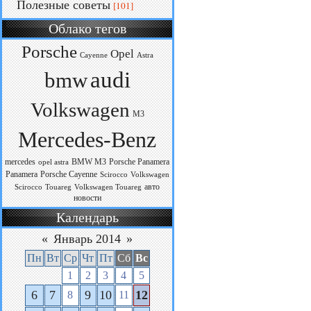
Полезные советы
[101]
Облако тегов
Porsche
Opel
Cayenne
Astra
audi
bmw
Volkswagen
M3
Mercedes-Benz
mercedes
BMW M3
Porsche Panamera
opel astra
Panamera
Porsche Cayenne
Scirocco
Volkswagen
авто
Scirocco
Touareg
Volkswagen Touareg
новости
Календарь
«
Январь 2014
»
Пн
Вт
Ср
Чт
Пт
Сб
Вс
1
2
3
4
5
6
7
9
10
12
8
11