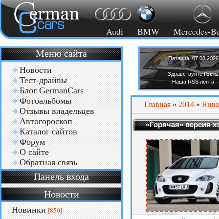
Audi
BMW
Mercedes-B
Меню сайта
Пятница, 07.08.2026
Новости
Здравствуйте
Гость
Тест-драйвы
Наша RSS лента
Блог GermanCars
Фотоальбомы
Главная
»
2014
»
Янва
Отзывы владельцев
Автогороскоп
«Горячая» версия х
Каталог сайтов
Форум
О сайте
Обратная связь
Панель входа
Новости
Новинки
[850]