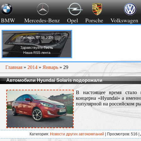
BMW
Mercedes-Benz
Opel
Porsche
Volkswagen
Пятница, 07.08.2026
Здравствуйте
Гость
Наша RSS лента
Главная
»
2014
»
Январь
»
29
Автомобили Hyundai Solaris подорожали
В настоящее время стало 
концерна «Hyundai» а именно
популярной на российском ры
Категория:
Новости других автокомпаний
| Просмотров: 516 |