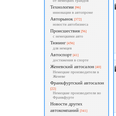
от немецких грандов
Технологии
[96]
инновации в автопроме
Авторынок
[372]
новости автобизнеса
Происшествия
[56]
с немецкими авто
Тюнинг
[456]
для немцев
Автоспорт
[41]
достижения в спорте
Женевский автосалон
[40]
Немецкие производители в
Женеве
Франкфуртский автосалон
[22]
Немецкие производители во
Франкфурте
Новости других
автокомпаний
[341]