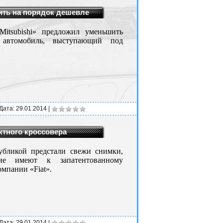
ить на порядок дешевле
itsubishi» предложил уменьшить
 автомобиль, выступающий под
 Дата:
29.01.2014
|
ктного кроссовера
убликой предстали свежи снимки,
ие имеют к запатентованному
омпании «Fiat».
 Дата:
29.01.2014
|