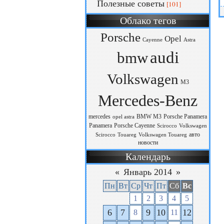
Полезные советы
[101]
Облако тегов
Porsche
Opel
Cayenne
Astra
audi
bmw
Volkswagen
M3
Mercedes-Benz
mercedes
BMW M3
Porsche Panamera
opel astra
Panamera
Porsche Cayenne
Scirocco
Volkswagen
авто
Scirocco
Touareg
Volkswagen Touareg
новости
Календарь
«
Январь 2014
»
Пн
Вт
Ср
Чт
Пт
Сб
Вс
1
2
3
4
5
6
7
9
10
12
8
11