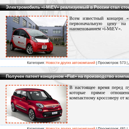
Электромобиль «i-MiEV» реализуемый в России стал сто
Всем известный концерн «M
первоначальную цену на
наименованием «i-MiEV».
Категория:
Новости других автокомпаний
| Просмотров: 573 |
Получен патент концерном «Fiat» на производство компа
В настоящее время перед п
которые прямое отношен
компактному кроссоверу от к
Категория:
Новости других автокомпаний
| Просмотров: 481 |