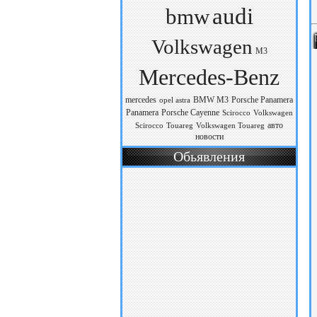
audi
bmw
Volkswagen
M3
Mercedes-Benz
mercedes
BMW M3
Porsche Panamera
opel astra
Panamera
Porsche Cayenne
Scirocco
Volkswagen
авто
Scirocco
Touareg
Volkswagen Touareg
новости
Обьявления