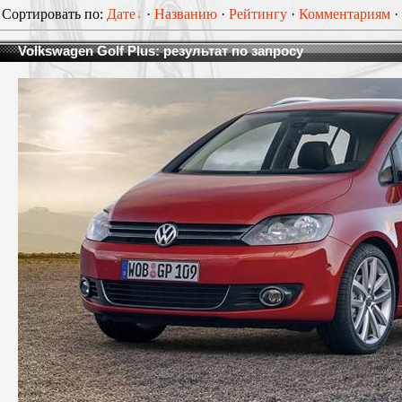
Сортировать по:
Дате
·
Названию
·
Рейтингу
·
Комментариям
·
Volkswagen Golf Plus: результат по запросу